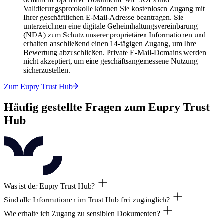
Validierungsprotokolle können Sie kostenlosen Zugang mit
Ihrer geschäftlichen E-Mail-Adresse beantragen. Sie
unterzeichnen eine digitale Geheimhaltungsvereinbarung
(NDA) zum Schutz unserer proprietären Informationen und
erhalten anschließend einen 14-tägigen Zugang, um Ihre
Bewertung abzuschließen. Private E-Mail-Domains werden
nicht akzeptiert, um eine geschäftsangemessene Nutzung
sicherzustellen.
Zum Eupry Trust Hub
Häufig gestellte Fragen zum Eupry Trust
Hub
Was ist der Eupry Trust Hub?
Sind alle Informationen im Trust Hub frei zugänglich?
Es handelt sich um eine dedizierte Online-Plattform, auf der Kunden
Wie erhalte ich Zugang zu sensiblen Dokumenten?
Unsere Zertifikate sind öffentlich zugänglich. Der Zugang zu sensi