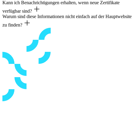
Kann ich Benachrichtigungen erhalten, wenn neue Zertifikate
Sie können den Zugang beantragen, indem Sie Ihre E-Mail-Adresse 
verfügbar sind?
Warum sind diese Informationen nicht einfach auf der Hauptwebsite
Ja, der Trust Hub ermöglicht es Ihnen, Updates zu abonnieren. Sie er
zu finden?
Der Trust Hub ist eine dynamische Plattform, die speziell für Complia