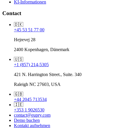
KI-Informationen
Contact
🇩🇰
+45 53 51 77 00
Hejrevej 28
2400 Kopenhagen, Dänemark
🇺🇸
+1 (857) 214-5305
421 N. Harrington Street., Suite. 340
Raleigh NC 27603, USA
🇬🇧
+44 2045 713534
🇮🇪
+353 1 9026530
contact@eupry.com
Demo buchen
Kontakt aufnehmen