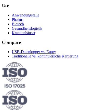
Use
Anwendungsfälle
Pharma
Biotech
Gesundheitslogistik
Krankenhäuser
Compare
USB-Datenlogger vs. Eupry
Traditionelle vs. kontinuierliche Kartierung