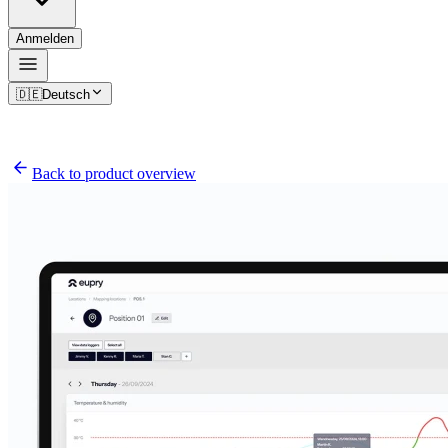
Anmelden
🇩🇪
Deutsch
Back to product overview