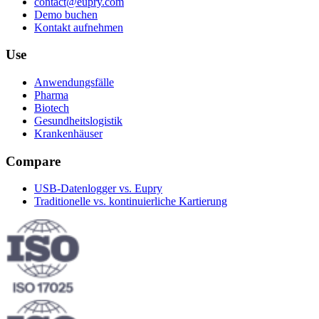
contact@eupry.com
Demo buchen
Kontakt aufnehmen
Use
Anwendungsfälle
Pharma
Biotech
Gesundheitslogistik
Krankenhäuser
Compare
USB-Datenlogger vs. Eupry
Traditionelle vs. kontinuierliche Kartierung