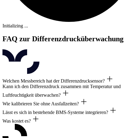
Initializing ...
FAQ zur Differenzdrucküberwachung
Welchen Messbereich hat der Differenzdrucksensor?
Kann ich den Differenzdruck zusammen mit Temperatur und
Der P4P2-Sensor deckt -120 Pa bis +120 Pa ab, mit konfigurierbaren 
Luftfeuchtigkeit überwachen?
Wie kalibrieren Sie ohne Ausfallzeiten?
Ja. Eine Plattform verwaltet Differenzdruck, Temperatur, Luftfeucht
Lässt es sich in bestehende BMS-Systeme integrieren?
Tauschen Sie kalibrierte Sensorspitzen in Sekunden aus. Die Sonde bl
Was kostet es?
Ja, über eine API. Fügt eine GxP-konforme Überwachungsebene hinzu,
Abonnementbasierte Preisgestaltung je nach Ihrer Konfiguration. Kali