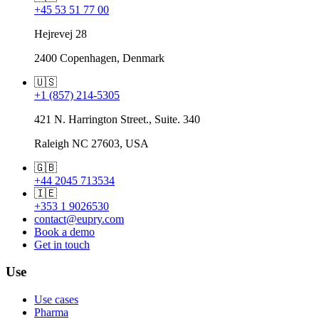
+45 53 51 77 00
Hejrevej 28
2400 Copenhagen, Denmark
🇺🇸
+1 (857) 214-5305
421 N. Harrington Street., Suite. 340
Raleigh NC 27603, USA
🇬🇧
+44 2045 713534
🇮🇪
+353 1 9026530
contact@eupry.com
Book a demo
Get in touch
Use
Use cases
Pharma