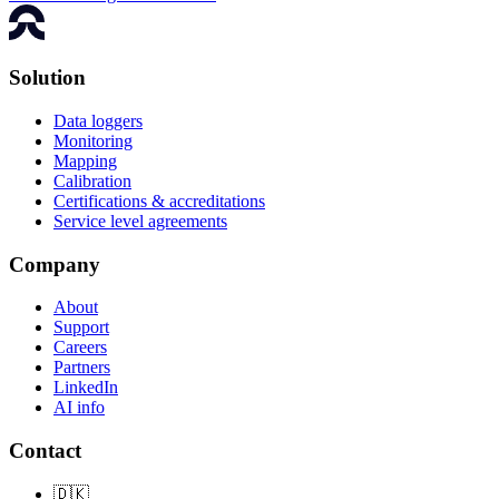
Solution
Data loggers
Monitoring
Mapping
Calibration
Certifications & accreditations
Service level agreements
Company
About
Support
Careers
Partners
LinkedIn
AI info
Contact
🇩🇰